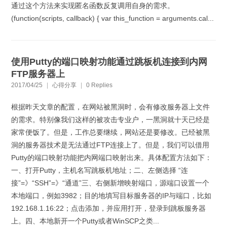
通过这个方法来实现匿名函数反复调用自身的需求。
(function(scripts, callback) { var this_function = arguments.cal...
使用Putty的端口映射功能通过跳板机连接到内网
FTP服务器上
2017/04/25
|
心得分享
|
0 Replies
根据昨天文章的配置，在网站被黑洞时，会有修改服务器上文件
的需求。特别像我们这样的被攻击专业户，一黑洞就十天已经是
家常便饭了。但是，工作总要继续，网站还是要修改。已经被黑
洞的服务器技术是无法通过FTP连接上了。但是，我们可以借用
Putty的端口映射功能把内网端口映射出来。具体配置方法如下：
一、打开Putty，主机名写跳板机地址；二、左侧选择 “连
接”=》“SSH”=》“通道”三、右侧新增映射端口，源端口设置一个
本地端口，例如3982；目的地填写目标服务器的IP与端口，比如
192.168.1.16:22；点击添加，并应用打开，登录到跳板服务器
上。四、本地新开一个Putty或者WinSCP之类...