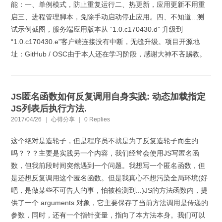
能：一、单例模式，防止重复运行二、热更新，应用更新不用重
启三、进程管理脚本，免除手动启动停止应用。四、不知道...测
试示例截图，服务端应用版本从 “1.0.c170430.d” 升级到
“1.0.c170430.e”客户端连接没有中断，无缝升级。项目开源地
址：GitHub / OSC由于本人还在学习阶段，感谢大神不吝赐教。
JS匿名函数如何反复调用自身实践: 动态加载指定
JS列表后执行方法.
2017/04/26
|
心得分享
|
0 Replies
这个绝对是造轮子，但是程序员不就是为了反复造轮子而生的
吗？？？主要是实践另一个内容，我们经常会使用JS写匿名函
数，但我前段时间突然遇到一个问题。我想写一个匿名函数，但
是还想反复调用这个匿名函数。但是我真心不想污染全局环境(好
吧，是做某些不可告人的事，怕被检测到...)JS的方法函数内，提
供了一个 arguments 对象，它主要保存了当前方法调用是传递的
参数，同时，还有一个指针变量，指向了本方法本身。我们可以