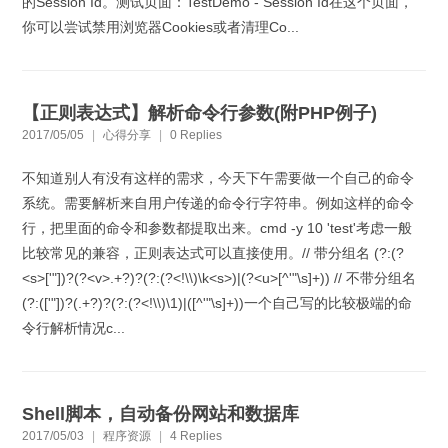
的Session Id。测试页面：TestDemo - Session Id在这个页面，
你可以尝试禁用浏览器Cookies或者清理Co...
【正则表达式】解析命令行参数(附PHP例子)
2017/05/05
|
心得分享
|
0 Replies
不知道别人有没有这样的需求，今天下午需要做一个自己的命令
系统。需要解析来自用户传递的命令行字符串。例如这样的命令
行，把里面的命令和参数都提取出来。cmd -y 10 'test'考虑一般
比较常见的兼容，正则表达式可以直接使用。// 带分组名 (?:(?
<s>['"])?(?<v>.+?)?(?:(?<!\\)\k<s>)|(?<u>[^'"\s]+)) // 不带分组名
(?:(['"])?(.+?)?(?:(?<!\\)\1)|([^'"\s]+))一个自己写的比较极端的命
令行解析情况c...
Shell脚本，自动备份网站和数据库
2017/05/03
|
程序资源
|
4 Replies