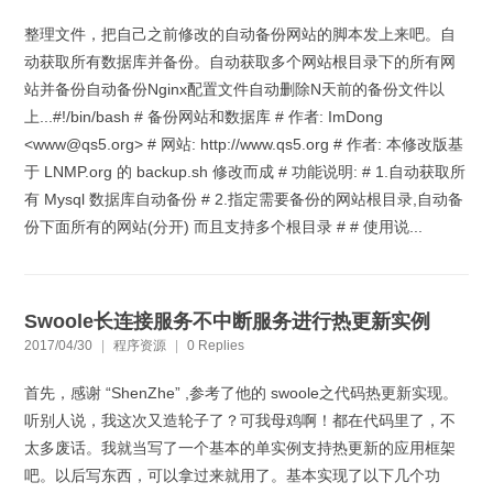
整理文件，把自己之前修改的自动备份网站的脚本发上来吧。自
动获取所有数据库并备份。自动获取多个网站根目录下的所有网
站并备份自动备份Nginx配置文件自动删除N天前的备份文件以
上...#!/bin/bash # 备份网站和数据库 # 作者: ImDong
<www@qs5.org> # 网站: http://www.qs5.org # 作者: 本修改版基
于 LNMP.org 的 backup.sh 修改而成 # 功能说明: # 1.自动获取所
有 Mysql 数据库自动备份 # 2.指定需要备份的网站根目录,自动备
份下面所有的网站(分开) 而且支持多个根目录 # # 使用说...
Swoole长连接服务不中断服务进行热更新实例
2017/04/30
|
程序资源
|
0 Replies
首先，感谢 “ShenZhe” ,参考了他的 swoole之代码热更新实现。
听别人说，我这次又造轮子了？可我母鸡啊！都在代码里了，不
太多废话。我就当写了一个基本的单实例支持热更新的应用框架
吧。以后写东西，可以拿过来就用了。基本实现了以下几个功