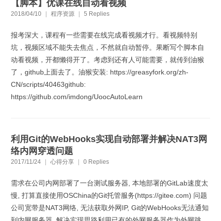
【脚本】优课在线自动看视频
2018/04/10
|
程序资源
|
5 Replies
报考深大，课程有一些需要在线完成看视频才行。看视频特别
坑，视频区域不能失去焦点，不然就自动暂停。果断写个脚本自
动看视频，开都懒得开了。考虑到还有人可能需要，就传到油猴
了，github上面去了。油猴安装: https://greasyfork.org/zh-
CN/scripts/40463github:
https://github.com/imdong/UoocAutoLearn
利用Git的WebHooks实现自动部署并解决NAT3网
络内网穿透问题
2017/11/24
|
心得分享
|
0 Replies
需求在公司内网部署了一台测试服务器, 本地部署的GitLab速度太
慢, 打算直接使用OSChina的Git托管服务(https://gitee.com) 问题
公司宽带是NAT3网络, 无法获取外网IP, Git的WebHooks无法通知
到内网服务器. 解决实现思路利用已有的外网服务器作为外网跳