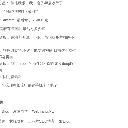
占星
：
你比我狠，我才撸了48最收手了
s：
19块的都有100多G了
：
emmm, 最后亏了 -148.8 元.
看着有点爽啊 最后亏多少钱
e哈哈：
或者能开源一下嘛，简洁好用的插件不
：
很感谢支持,不过可能要很抱歉,目前这个插件
会再有...
e哈哈：
请问utools的插件能不能自定义deepl的
啊
：
因为赚钱啊
：
怎么现在都流行传销手机卡了呢？
接
 Blog
麦麦同学
WebYang.NET
博客
龙鲲博客
三叔的SEO博客
阳'Blog