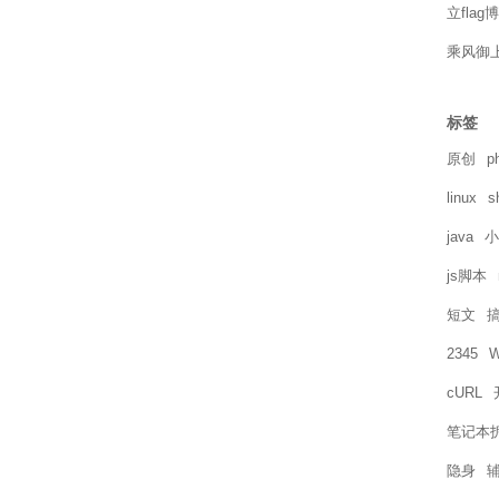
立flag
乘风御
标签
原创
p
linux
s
java
小
js脚本
短文
2345
W
cURL
笔记本
隐身