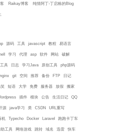
博客
Raikay博客
纯情阿丁-丁启栋的Blog
上
hp
源码
工具
javascript
教程
易语言
hell
学习
代理
asp
软件
网站
破解
工具
日志
学习Java
原创工具
php源码
nginx
git
空间
推荐
备份
FTP
日记
搞笑
短语
大学
免费
服务器
放假
搬家
ordpress
插件
模块
公告
生活日记
QQ
开源
java学习
类
CSDN
URL重写
拆机
Typecho
Docker
Laravel
跑跑卡丁车
辅助工具
网络游戏
跳转
域名
迅雷
快车