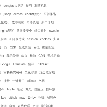
染
songtaste复活
技巧
取随机数
享
jsonp
centos
csdn免积分
原创作品
生成ip
效率测试
年终总结
新年计划
nginx配置
服务器安全
端口映射
swoole
脚本
正则表达式
session
cookies
安全
透
JS
CDK
生成算法
回忆
御前四宝
2ex
我的爱情
南京
旅游
CDN
开机启动
Google
Translate
翻译
PHPUnit
试
富爸爸穷爸爸
老鼠赛跑
现金流游戏
令
捷径
一键开门
uTools
文档
共存
Apple
笔记
规范
自解压
自释放
-key
github
mac
Emby
诈骗
AI润色
自驾游
自驾
在线代理
资源
测试的啊