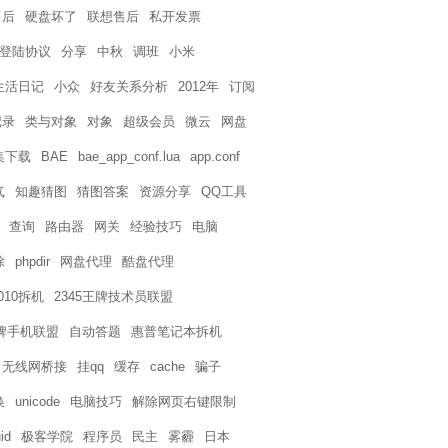
售后
硬盘坏了
联想售后
私开发票
页登陆协议
分享
中秋
调班
小米
生活日记
小众
好友关系分析
2012年
订阅
记录
类与对象
对象
超级会员
微云
网盘
集下载
BAE
bae_app_conf.lua
app.conf
气
知趣猜图
猜图答案
资源分享
QQ工具
查询
路由器
网关
经验技巧
电脑
除
phpdir
网盘代理
酷盘代理
4010拆机
2345王牌技术员联盟
王牌手机联盟
自动答题
惠普笔记本拆机
无线网桥接
挂qq
缓存
cache
骗子
换
unicode
电脑技巧
解除网页右键限制
id
极客学院
程序员
民主
雾霾
日本