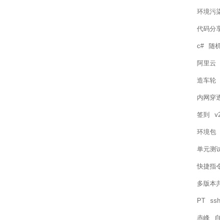
环境污
代码分
c#
随机
阿里云
造车轮
内网穿
签到
v
环境包
单元测
快捷指
多版本
PT
ssh
赤峰