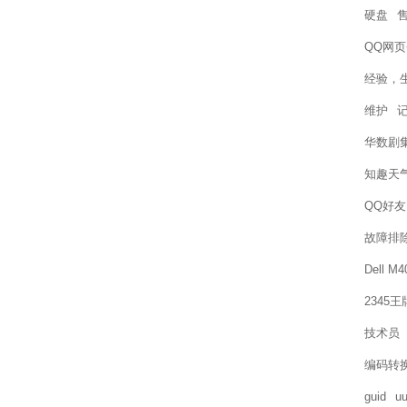
硬盘
QQ网
经验，
维护
华数剧
知趣天
QQ好友
故障排
Dell M
2345
技术员
编码转
guid
uu