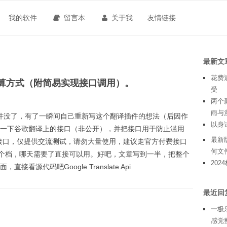
我的软件
留言本
关于我
友情链接
最新文
花费
计算方式（附简易实现接口调用）。
受
两个
雨与
翻译插件没了，有了一瞬间自己重新写这个翻译插件的想法（后因作
以身
一下谷歌翻译上的接口（非公开），并把接口用于防止滥用
最新版
开接口，仅提供交流测试，请勿大量使用，建议走官方付费接口
何文
，存个档，哪天需要了直接可以用。好吧，文章写到一半，把整个
20
源代码吧Google Translate Api
最近回
一极
感觉整