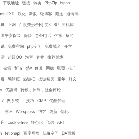
下载地址
链接
转换
PhpZip
isphp
lashFXP
汉化
新浪
轻博客
赠送
邀请码
上班
上网
百度变形金刚 变3
8U
主机屋
中国平安保险
保险
意外电话
亿家
条约
测试
免费空间
php空间
免费域名
开学
生活
超级QQ
淘宝
购物
推荐优惠
被墙
和谐
gfw
修复
网赚
联盟
推广
兼容
编辑框
热键框
按键精灵
童年
好文
y
优惠码
转载，体制，社会评论
s7
做系统
，技巧
CMP
优酷代理
工
苏州
Worspress
博客
更新
优化
图床
cookie-free
静态化
飞信
API
n
fetionapi
百度网盘
低价空间
DA面板