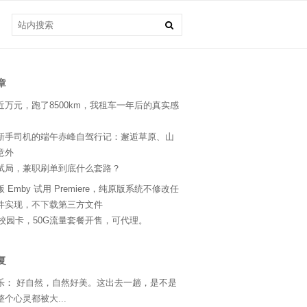
章
近万元，跑了8500km，我租车一年后的真实感
新手司机的端午赤峰自驾行记：邂逅草原、山
意外
试局，兼职刷单到底什么套路？
 Emby 试用 Premiere，纯原版系统不修改任
件实现，不下载第三方文件
24校园卡，50G流量套餐开售，可代理。
复
乐
：
好自然，自然好美。这出去一趟，是不是
个心灵都被大...