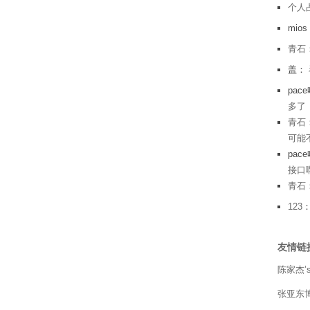
个人
mio
青石
盖：
pac
多了
青石
可能不
pac
接口
青石
123
友情链
陈家杰’s
张亚东