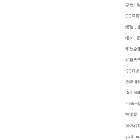
硬盘
QQ网
经验，
维护
华数剧
知趣天
QQ好友
故障排
Dell M
2345
技术员
编码转
guid
uu