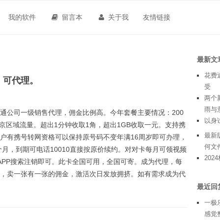
我的软件
留言本
关于我
友情链接
最新文
花费
，可代理。
受
两个
雨与
通公司一级销售代理，佣金比例高。今年套餐主要情况：200
以身
北京区域流量。超出1分钟收取1角，超出1GB收取一元。支持携
最新版
户有携号转网资格可以保持原号码不变年满16周岁即可办理，
何文
个月，到期可电话10010直接按原价续约。对对卡每月可领视频
20
APP搜索注销即可。此卡全国可用，全国可寄。成为代理，每
，卖一张有一张的佣金，激活次日发放拥挤。如有需求成为代
最近回
一极
感觉整