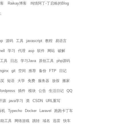
博客
Raikay博客
纯情阿丁-丁启栋的Blog
上
hp
源码
工具
javascript
教程
易语言
hell
学习
代理
asp
软件
网站
破解
工具
日志
学习Java
原创工具
php源码
nginx
git
空间
推荐
备份
FTP
日记
搞笑
短语
大学
免费
服务器
放假
搬家
ordpress
插件
模块
公告
生活日记
QQ
开源
java学习
类
CSDN
URL重写
拆机
Typecho
Docker
Laravel
跑跑卡丁车
辅助工具
网络游戏
跳转
域名
迅雷
快车