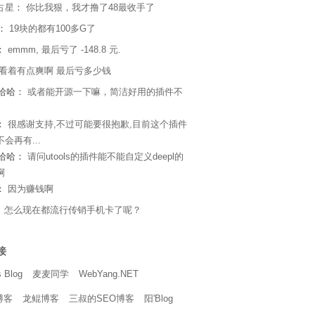
占星
：
你比我狠，我才撸了48最收手了
s：
19块的都有100多G了
：
emmm, 最后亏了 -148.8 元.
看着有点爽啊 最后亏多少钱
e哈哈：
或者能开源一下嘛，简洁好用的插件不
：
很感谢支持,不过可能要很抱歉,目前这个插件
会再有...
e哈哈：
请问utools的插件能不能自定义deepl的
啊
：
因为赚钱啊
：
怎么现在都流行传销手机卡了呢？
接
 Blog
麦麦同学
WebYang.NET
博客
龙鲲博客
三叔的SEO博客
阳'Blog