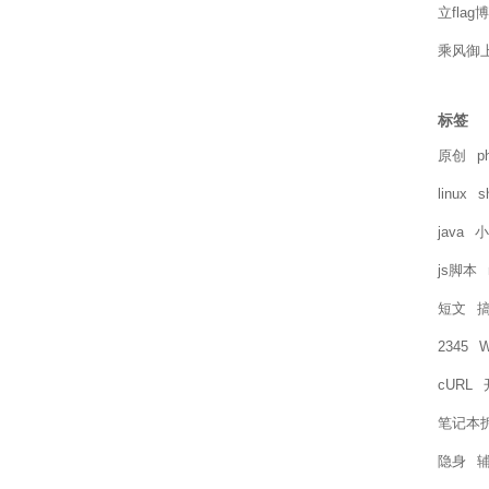
立flag
乘风御
标签
原创
p
linux
s
java
小
js脚本
短文
2345
W
cURL
笔记本
隐身