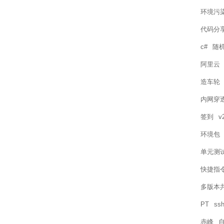
环境污
代码分
c#
随机
阿里云
造车轮
内网穿
签到
v
环境包
单元测
快捷指
多版本
PT
ssh
赤峰