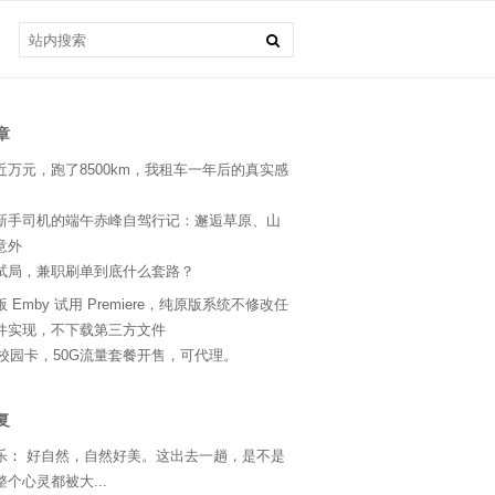
章
近万元，跑了8500km，我租车一年后的真实感
新手司机的端午赤峰自驾行记：邂逅草原、山
意外
试局，兼职刷单到底什么套路？
 Emby 试用 Premiere，纯原版系统不修改任
件实现，不下载第三方文件
24校园卡，50G流量套餐开售，可代理。
复
乐
：
好自然，自然好美。这出去一趟，是不是
个心灵都被大...