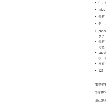
个人
mio
青石
盖：
pac
多了
青石
可能不
pac
接口
青石
123
友情链
陈家杰’s
张亚东