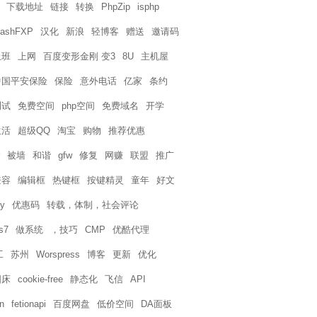
下载地址
链接
转换
PhpZip
isphp
lashFXP
汉化
新浪
轻博客
赠送
邀请码
上班
上网
百度变形金刚 变3
8U
主机屋
中国平安保险
保险
意外电话
亿家
条约
测试
免费空间
php空间
免费域名
开学
生活
超级QQ
淘宝
购物
推荐优惠
被墙
和谐
gfw
修复
网赚
联盟
推广
兼容
编辑框
热键框
按键精灵
童年
好文
y
优惠码
转载，体制，社会评论
s7
做系统
，技巧
CMP
优酷代理
工
苏州
Worspress
博客
更新
优化
图床
cookie-free
静态化
飞信
API
n
fetionapi
百度网盘
低价空间
DA面板