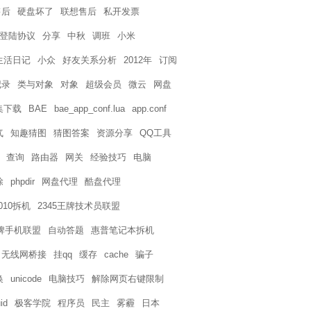
售后
硬盘坏了
联想售后
私开发票
页登陆协议
分享
中秋
调班
小米
生活日记
小众
好友关系分析
2012年
订阅
记录
类与对象
对象
超级会员
微云
网盘
集下载
BAE
bae_app_conf.lua
app.conf
气
知趣猜图
猜图答案
资源分享
QQ工具
查询
路由器
网关
经验技巧
电脑
除
phpdir
网盘代理
酷盘代理
4010拆机
2345王牌技术员联盟
王牌手机联盟
自动答题
惠普笔记本拆机
无线网桥接
挂qq
缓存
cache
骗子
换
unicode
电脑技巧
解除网页右键限制
id
极客学院
程序员
民主
雾霾
日本