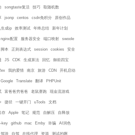
染
songtaste复活
技巧
取随机数
享
jsonp
centos
csdn免积分
原创作品
生成ip
效率测试
年终总结
新年计划
nginx配置
服务器安全
端口映射
swoole
脚本
正则表达式
session
cookies
安全
透
JS
CDK
生成算法
回忆
御前四宝
2ex
我的爱情
南京
旅游
CDN
开机启动
Google
Translate
翻译
PHPUnit
试
富爸爸穷爸爸
老鼠赛跑
现金流游戏
令
捷径
一键开门
uTools
文档
共存
Apple
笔记
规范
自解压
自释放
-key
github
mac
Emby
诈骗
AI润色
自驾游
自驾
在线代理
资源
测试的啊