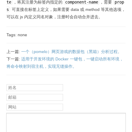
te
，将其注册为标签内指定的
component-name
，需要
prop
            const template = doms[i];

            let component_name = 
s
可直接在标签上定义，如果需要 data 或 method 等其他选项，
template.getAttribute('component-name');

可以在 js 内定义同名对象，注册时会自动合并进去。
            if (!component_name) {

                continue;

Tags: none
            }

上一篇:
一个（pomelo）网页游戏的数据包（黑箱）分析过程。
            templates[component_name] = 
template;

下一篇:
适用于开发环境的 Docker 一键包，一键启动所有环境，
        }

将命令映射到宿主机，实现无缝操作。
        return templates;

    }

姓名
    /**

邮箱
     * 字符串拆分为数组 如果不为空的话

网站
     * @param {*} str

     * @param {*} splitter

     */

    function splitStrOrNull(str, 