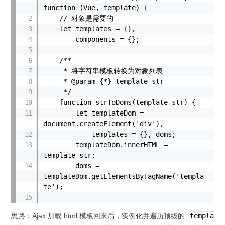
function (Vue, template) {

    // 对象是需要的

    let templates = {},

        components = {};

    /**

     * 将字符串模板转换为对象列表

     * @param {*} template_str

     */

    function strToDoms(template_str) {

        let templateDom = 
document.createElement('div'),

            templates = {}, doms;

        templateDom.innerHTML = 
template_str;

        doms = 
templateDom.getElementsByTagName('templa
te');

        for (let i = 0; i < doms.length; 
思路：Ajax 加载 html 模板回来后，实例化并遍历顶级的
templa
i++) {
