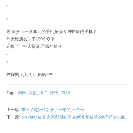
期间,换了三张30元的手机充值卡,冲自家的手机了.
昨天给朋友冲了120个Q币.
还换了一把天堂伞,不错的哈~!
炫耀帖,到此为止,哈哈~!!!
Tags:
网赚
,
联盟
,
推广
,
赚钱
,
2345
上一篇:
重开了超级QQ,开了一年的,三个号.
下一篇:
gravatar被墙,大家都很心痛.如何修复被墙的WP评论头像.