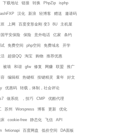
下载地址
链接
转换
PhpZip
isphp
lashFXP
汉化
新浪
轻博客
赠送
邀请码
上班
上网
百度变形金刚 变3
8U
主机屋
中国平安保险
保险
意外电话
亿家
条约
测试
免费空间
php空间
免费域名
开学
生活
超级QQ
淘宝
购物
推荐优惠
被墙
和谐
gfw
修复
网赚
联盟
推广
兼容
编辑框
热键框
按键精灵
童年
好文
y
优惠码
转载，体制，社会评论
s7
做系统
，技巧
CMP
优酷代理
工
苏州
Worspress
博客
更新
优化
图床
cookie-free
静态化
飞信
API
n
fetionapi
百度网盘
低价空间
DA面板