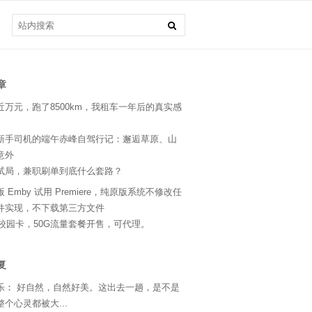
章
近万元，跑了8500km，我租车一年后的真实感
新手司机的端午赤峰自驾行记：邂逅草原、山
意外
试局，兼职刷单到底什么套路？
 Emby 试用 Premiere，纯原版系统不修改任
件实现，不下载第三方文件
24校园卡，50G流量套餐开售，可代理。
复
乐
：
好自然，自然好美。这出去一趟，是不是
个心灵都被大...