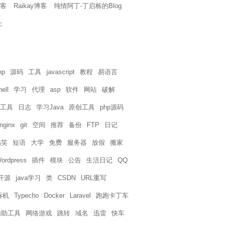
博客
Raikay博客
纯情阿丁-丁启栋的Blog
上
hp
源码
工具
javascript
教程
易语言
hell
学习
代理
asp
软件
网站
破解
工具
日志
学习Java
原创工具
php源码
nginx
git
空间
推荐
备份
FTP
日记
搞笑
短语
大学
免费
服务器
放假
搬家
ordpress
插件
模块
公告
生活日记
QQ
开源
java学习
类
CSDN
URL重写
拆机
Typecho
Docker
Laravel
跑跑卡丁车
辅助工具
网络游戏
跳转
域名
迅雷
快车