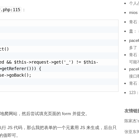
个人
y.php:115
：
mio
青石
盖：
pac
多了
青石
可能不
>getReferer())) {

pac
接口
青石
123
友情链
爬网站，然后尝试填充页面的 form 并提交。
陈家杰’s
会执行 JS 代码，那么我把表单的一个元素用 JS 来生成，后台只
张亚东
成的值即可。