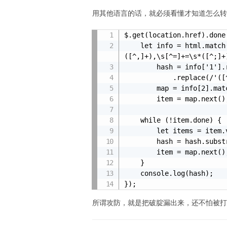
用其他语言的话，就必须看懂才知道怎么转
$.get(location.href).done
    let info = html.match(/input\.name\s*=\s*'_';[^{]+{[^=]+=\s+
([^,]+),\s[^=]+=\s*([^;]+)
        hash = info['1'].replace(/\/(\*[^*]*\*\/|\/[^\n]*\n?)/g, '')

            .replace(/'([^']*)'\+?/g, '$1'),

        map = info[2].matchAll(/\[([^\[\]]+)\]/g),

        item = map.next();

    while (!item.done) {

        let items = item.value[1].split(',');

        hash = hash.substring(0, items[0]) + hash.substring(items[1]);

        item = map.next();

    }

    console.log(hash);

});
所谓攻防，就是把破腚漏出来，还不怕被打