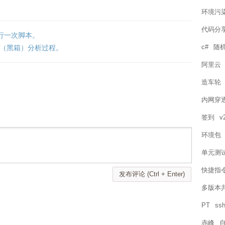
环境污
代码分
执行一次脚本。
c#
随机
包（黑箱）分析过程。
阿里云
造车轮
内网穿
签到
v
环境包
单元测
快捷指
发布评论 (Ctrl + Enter)
多版本
PT
ssh
赤峰