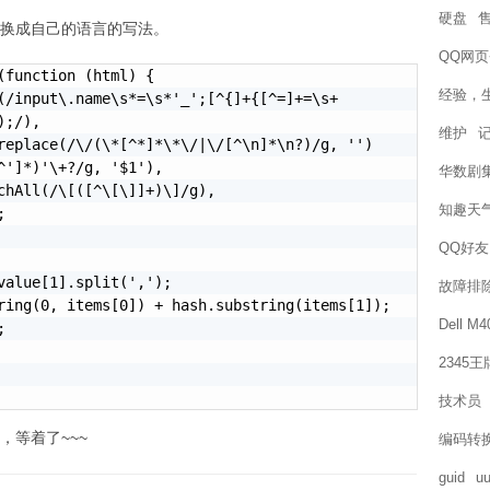
硬盘
换成自己的语言的写法。
QQ网
(function (html) {

经验，
;/),

维护
华数剧
知趣天
QQ好友
故障排
Dell M
2345
技术员
，等着了~~~
编码转
guid
uu