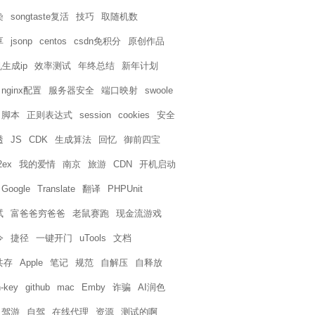
染
songtaste复活
技巧
取随机数
享
jsonp
centos
csdn免积分
原创作品
生成ip
效率测试
年终总结
新年计划
nginx配置
服务器安全
端口映射
swoole
脚本
正则表达式
session
cookies
安全
透
JS
CDK
生成算法
回忆
御前四宝
2ex
我的爱情
南京
旅游
CDN
开机启动
Google
Translate
翻译
PHPUnit
试
富爸爸穷爸爸
老鼠赛跑
现金流游戏
令
捷径
一键开门
uTools
文档
共存
Apple
笔记
规范
自解压
自释放
-key
github
mac
Emby
诈骗
AI润色
自驾游
自驾
在线代理
资源
测试的啊