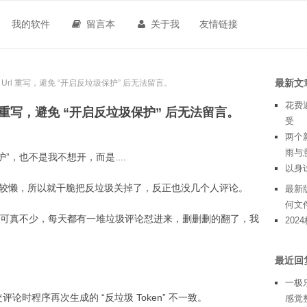
我的软件
留言本
关于我
友情链接
最新文
确设置 Url 重写，避免 “开启反垃圾保护” 后无法留言。
花费
 Url 重写，避免 “开启反垃圾保护” 后无法留言。
受
两个
雨与
”，也不是我不想开，而是....
以身
又比较懒，所以就干脆把反垃圾关掉了，反正也没几个人评论。
最新版
何文
可真不少，每天都有一堆垃圾评论怼进来，删删删的翻了，我
20
最近回
一极
交评论时程序再次生成的 “反垃圾 Token” 不一致。
感觉整