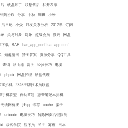
售后
硬盘坏了
联想售后
私开发票
页登陆协议
分享
中秋
调班
小米
生活日记
小众
好友关系分析
2012年
订阅
记录
类与对象
对象
超级会员
微云
网盘
集下载
BAE
bae_app_conf.lua
app.conf
气
知趣猜图
猜图答案
资源分享
QQ工具
查询
路由器
网关
经验技巧
电脑
除
phpdir
网盘代理
酷盘代理
4010拆机
2345王牌技术员联盟
王牌手机联盟
自动答题
惠普笔记本拆机
无线网桥接
挂qq
缓存
cache
骗子
换
unicode
电脑技巧
解除网页右键限制
id
极客学院
程序员
民主
雾霾
日本