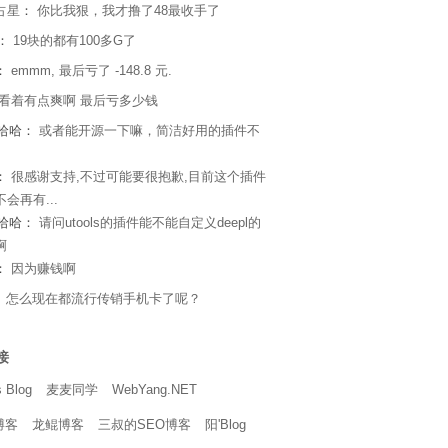
占星
：
你比我狠，我才撸了48最收手了
s：
19块的都有100多G了
：
emmm, 最后亏了 -148.8 元.
看着有点爽啊 最后亏多少钱
e哈哈：
或者能开源一下嘛，简洁好用的插件不
：
很感谢支持,不过可能要很抱歉,目前这个插件
会再有...
e哈哈：
请问utools的插件能不能自定义deepl的
啊
：
因为赚钱啊
：
怎么现在都流行传销手机卡了呢？
接
 Blog
麦麦同学
WebYang.NET
博客
龙鲲博客
三叔的SEO博客
阳'Blog