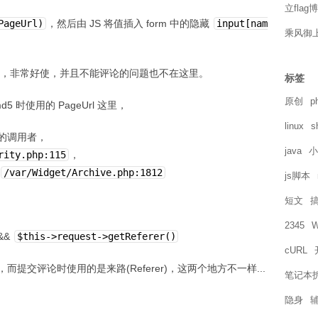
立flag
PageUrl)
，然后由 JS 将值插入 form 中的隐藏
input[nam
乘风御
，非常好使，并且不能评论的问题也不在这里。
标签
原创
p
时使用的 PageUrl 这里，
linux
s
的调用者，
java
小
rity.php:115
，
/var/Widget/Archive.php:1812
js脚本
短文
2345
W
&&
$this->request->getReferer()
cURL
提交评论时使用的是来路(Referer)，这两个地方不一样...
笔记本
：
隐身