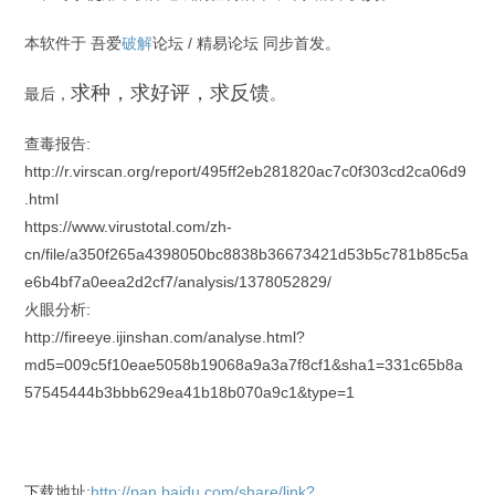
本软件于 吾爱
破解
论坛 / 精易论坛 同步首发。
求种，求好评，求反馈
最后，
。
查毒报告:
http://r.virscan.org/report/495ff2eb281820ac7c0f303cd2ca06d9
.html
https://www.virustotal.com/zh-
cn/file/a350f265a4398050bc8838b36673421d53b5c781b85c5a
e6b4bf7a0eea2d2cf7/analysis/1378052829/
火眼分析:
http://fireeye.ijinshan.com/analyse.html?
md5=009c5f10eae5058b19068a9a3a7f8cf1&sha1=331c65b8a
57545444b3bbb629ea41b18b070a9c1&type=1
下载地址:
http://pan.baidu.com/share/link?